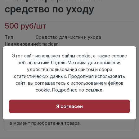
средство по уходу
500 руб/шт
Тип
Средство для чистки и ухода
Наименование
Homaclean
Основание
Впитывающее и невпитывающее
Этот сайт использует файлы cookie, а также сервис
Фасовка
0,75л
веб-аналитики Яндекс.Метрика для повышения
Страна
Россия
удобства пользования сайтом и сбора
происхождения
статистических данных. Продолжая использовать
Осталось
4 шт
сайт, вы соглашаетесь с использованием файлов
cookie. Подробнее по
ссылке.
Добавить в корзину
Внимание! Внешний вид товара может отличаться от
Я согласен
представленного на настоящем сайте. Проверяйте
наличие необходимых характеристик и комплектации
в момент приобретения товара.