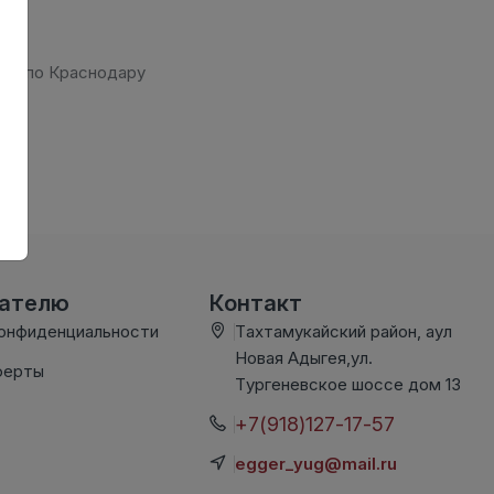
ько по Краснодару
вателю
Контакт
конфиденциальности
Тахтамукайский район, аул
Новая Адыгея,ул.
ферты
Тургеневское шоссе дом 13
+7(918)127-17-57
egger_yug@mail.ru