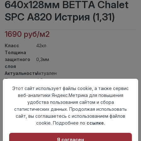
640x128мм BETTA Chalet
SPC A820 Истрия (1,31)
1690 руб/м2
Класс
42кл
Толщина
защитного
0,3мм
слоя
Актуальность
Актуален
Толщина
4,5мм
Размер
Этот сайт использует файлы cookie, а также сервис
640x128мм
доски
веб-аналитики Яндекс.Метрика для повышения
Теплый пол
до +27 градусов
удобства пользования сайтом и сбора
Способ
статистических данных. Продолжая использовать
Замковый метод
укладки
сайт, вы соглашаетесь с использованием файлов
Фаска
4V
cookie. Подробнее по
ссылке.
Страна
Китай
происхождения
Я согласен