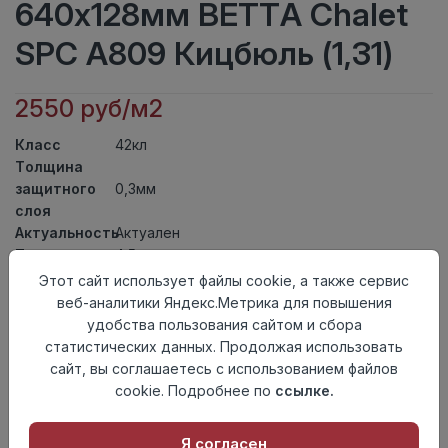
640x128мм BETTA Chalet
SPC A809 Кицбюль (1,31)
2550 руб/м2
Класс
42кл
Толщина
защитного
0,3мм
слоя
Актуальность
Актуален
Толщина
4,5мм
Размер
Этот сайт использует файлы cookie, а также сервис
640x128мм
доски
веб-аналитики Яндекс.Метрика для повышения
Теплый пол
до +27 градусов
удобства пользования сайтом и сбора
Способ
статистических данных. Продолжая использовать
Замковый метод
укладки
сайт, вы соглашаетесь с использованием файлов
Фаска
4V
cookie. Подробнее по
ссылке.
Страна
Китай
происхождения
Я согласен