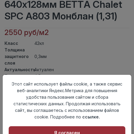
640x128мм BETTA Chalet
SPC A803 Монблан (1,31)
2550 руб/м2
Класс
42кл
Толщина
защитного
0,3мм
слоя
Актуальность
Актуален
Толщина
4,5мм
Размер
Этот сайт использует файлы cookie, а также сервис
640x128мм
доски
веб-аналитики Яндекс.Метрика для повышения
Теплый пол
до +27 градусов
удобства пользования сайтом и сбора
Способ
статистических данных. Продолжая использовать
Замковый метод
укладки
сайт, вы соглашаетесь с использованием файлов
Фаска
4V
cookie. Подробнее по
ссылке.
Страна
Китай
происхождения
Я согласен