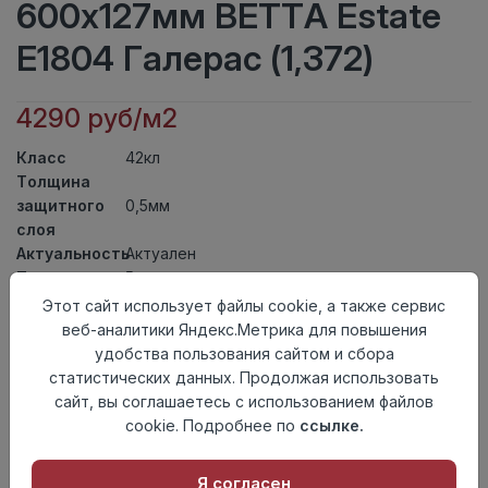
600x127мм BETTA Estate
E1804 Галерас (1,372)
4290 руб/м2
Класс
42кл
Толщина
защитного
0,5мм
слоя
Актуальность
Актуален
Толщина
5мм
Размер
Этот сайт использует файлы cookie, а также сервис
600x127мм
доски
веб-аналитики Яндекс.Метрика для повышения
Теплый пол
до +27 градусов
удобства пользования сайтом и сбора
Способ
статистических данных. Продолжая использовать
Замковый метод
укладки
сайт, вы соглашаетесь с использованием файлов
Фаска
4V
cookie. Подробнее по
ссылке.
Страна
Китай
происхождения
Я согласен