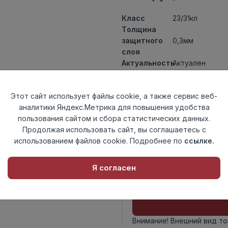
Класс
23/31кл
Толщина
защитного
0,3мм
слоя
Актуальность
Актуален
Толщина
1,85мм
Размер
457,2x457,2мм
Этот сайт использует файлы cookie, а также сервис веб-
доски
аналитики Яндекс.Метрика для повышения удобства
Теплый пол
до +27 градус
пользования сайтом и сбора статистических данных.
Способ
На клей
Продолжая использовать сайт, вы соглашаетесь с
укладки
использованием файлов cookie. Подробнее по
ссылке.
Фаска
Без фаски
Страна
Россия
происхождения
Я согласен
Осталось
42 упак
Внимание! Внешний вид т