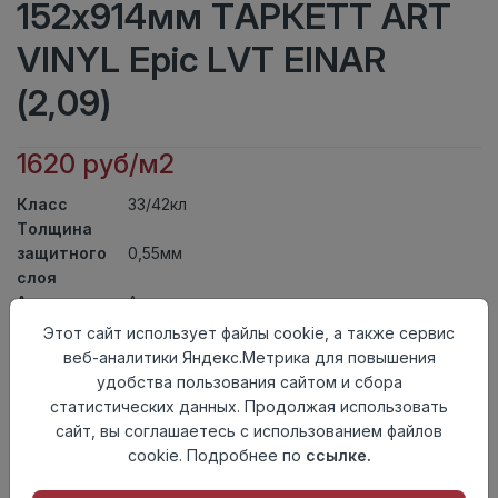
152x914мм ТАРКЕТТ ART
VINYL Epic LVT EINAR
(2,09)
1620 руб/м2
Класс
33/42кл
Толщина
защитного
0,55мм
слоя
Актуальность
Актуален
Толщина
2,7мм
Этот сайт использует файлы cookie, а также сервис
Размер
веб-аналитики Яндекс.Метрика для повышения
152x914мм
доски
удобства пользования сайтом и сбора
Теплый пол
до +27 градусов
статистических данных. Продолжая использовать
Способ
сайт, вы соглашаетесь с использованием файлов
На клей
укладки
cookie. Подробнее по
ссылке.
Фаска
4-х сторонняя фаска
Страна