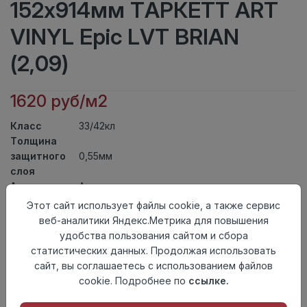
152x914мм ТАРКЕТТ ART
VINYL Epic LVT BRIAN
(2,09)
1620 руб/м2
Класс
33/42кл
Толщина
защитного
0,55мм
слоя
Актуальность
Актуален
Толщина
2,7мм
Этот сайт использует файлы cookie, а также сервис
Размер
веб-аналитики Яндекс.Метрика для повышения
152x914мм
доски
удобства пользования сайтом и сбора
Теплый пол
до +27 градусов
статистических данных. Продолжая использовать
Способ
сайт, вы соглашаетесь с использованием файлов
На клей
укладки
cookie. Подробнее по
ссылке.
Фаска
4-х сторонняя фаска
Страна