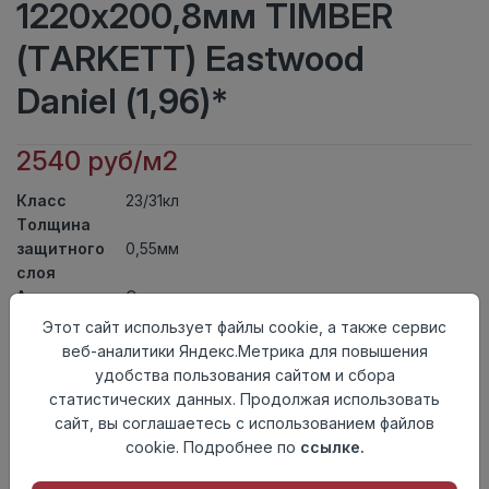
1220х200,8мм TIMBER
(TARKETT) Eastwood
Daniel (1,96)*
2540 руб/м2
Класс
23/31кл
Толщина
защитного
0,55мм
слоя
Актуальность
Снят с производства
Толщина
4,1мм
Этот сайт использует файлы cookie, а также сервис
Размер
веб-аналитики Яндекс.Метрика для повышения
1220х200,8мм
доски
удобства пользования сайтом и сбора
Теплый пол
до +27 градусов
статистических данных. Продолжая использовать
Способ
сайт, вы соглашаетесь с использованием файлов
Замковый метод
укладки
cookie. Подробнее по
ссылке.
Фаска
4-х сторонняя фаска
Страна