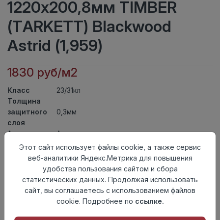
1220х200,8мм TIMBER
(TARKETT) Blackwood
Astrid (1,959)
1830 руб/м2
Класс
23/31кл
Толщина
защитного
0,3мм
слоя
Актуальность
Актуален
Толщина
3,85мм
Этот сайт использует файлы cookie, а также сервис
Размер
веб-аналитики Яндекс.Метрика для повышения
1220х200,8мм
доски
удобства пользования сайтом и сбора
Теплый пол
до +27 градусов
статистических данных. Продолжая использовать
Способ
сайт, вы соглашаетесь с использованием файлов
Замковый метод
укладки
cookie. Подробнее по
ссылке.
Фаска
4-х сторонняя фаска
Страна