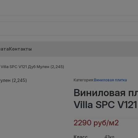
лата
Контакты
illa SPC V121 Дуб Мулен (2,245)
Категория:
Виниловая плитка
Виниловая п
Villa SPC V12
2290 руб/м2
Класс
43кл