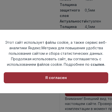
Толщина
защитного
0,5мм
слоя
Актуальность
Актуален
Толщина
4,5мм
Размер
1220х184мм
доски
Этот сайт использует файлы cookie, а также сервис веб-
Теплый пол
до +27 градус
аналитики Яндекс.Метрика для повышения удобства
Способ
Замковый мет
пользования сайтом и сбора статистических данных.
укладки
Продолжая использовать сайт, вы соглашаетесь с
Фаска
4V
использованием файлов cookie. Подробнее по
ссылке.
Страна
Китай
происхождения
Я согласен
Осталось
17 упак
Внимание! Внешний вид т
настоящем сайте. Провер
комплектации в момент п