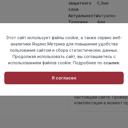
защитного
0,3мм
слоя
Актуальность
Актуален
Толщина
4мм
Размер
1200x180мм
доски
Этот сайт использует файлы cookie, а также сервис веб-
Теплый пол
до +27 градус
аналитики Яндекс.Метрика для повышения удобства
Способ
пользования сайтом и сбора статистических данных.
Замковый мет
укладки
Продолжая использовать сайт, вы соглашаетесь с
Фаска
4V
использованием файлов cookie. Подробнее по
ссылке.
Страна
Россия
происхождения
Я согласен
Нет в наличии
Внимание! Внешний вид т
настоящем сайте. Провер
комплектации в момент п