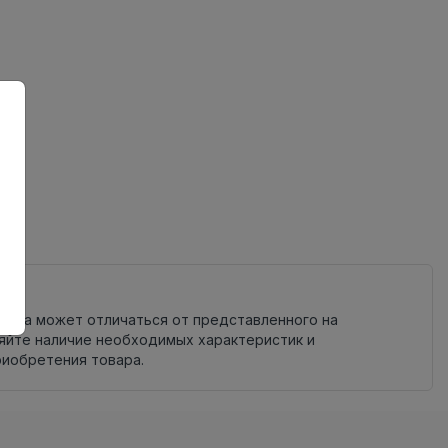
ов
од
овара может отличаться от представленного на
яйте наличие необходимых характеристик и
риобретения товара.