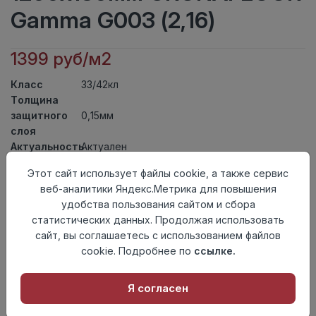
Gamma G003 (2,16)
1399 руб/м2
Класс
33/42кл
Толщина
защитного
0,15мм
слоя
Актуальность
Актуален
Толщина
3,5мм
Этот сайт использует файлы cookie, а также сервис
Размер
1200x180мм
веб-аналитики Яндекс.Метрика для повышения
доски
удобства пользования сайтом и сбора
Теплый пол
до +27 градусов
статистических данных. Продолжая использовать
Способ
Замковый метод
сайт, вы соглашаетесь с использованием файлов
укладки
cookie. Подробнее по
ссылке.
Фаска
Без фаски
Осталось
118 упак
Я согласен
Добавить в корзину