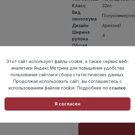
Класс
32кл
Вид
Полукоммерчес
линолеума
Дизайн
Аризона1
Ширина
4
рулона
Общая
1,8мм
толщина
Толщина
Этот сайт использует файлы cookie, а также сервис веб-
защитного
0,40мм
аналитики Яндекс.Метрика для повышения удобства
слоя
пользования сайтом и сбора статистических данных.
Актуальность
Актуален
Продолжая использовать сайт, вы соглашаетесь с
Страна
использованием файлов cookie. Подробнее по
ссылке.
Россия
происхождения
Я согласен
Осталось
11.8 пог. м