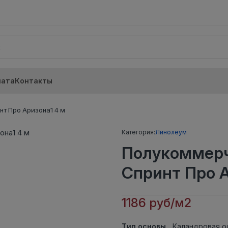
лата
Контакты
т Про Аризона1 4 м
Категория:
Линолеум
Полукоммерч
Спринт Про А
1186 руб/м2
Тип основы
Каландровая о