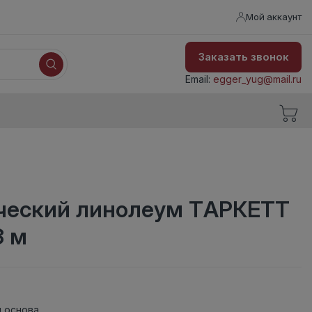
Мой аккаунт
Заказать звонок
Email:
egger_yug@mail.ru
еский линолеум ТАРКЕТТ
3 м
 основа