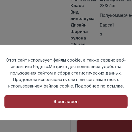
Класс
23/32кл
Вид
Полукоммерчес
линолеума
Дизайн
Барса1
Ширина
3
рулона
Общая
3,7мм
толщина
Толщина
Этот сайт использует файлы cookie, а также сервис веб-
защитного
0,50мм
аналитики Яндекс.Метрика для повышения удобства
слоя
пользования сайтом и сбора статистических данных.
Актуальность
Актуален
Продолжая использовать сайт, вы соглашаетесь с
Страна
использованием файлов cookie. Подробнее по
ссылке.
Россия
происхождения
Я согласен
Осталось
14.0 пог. м