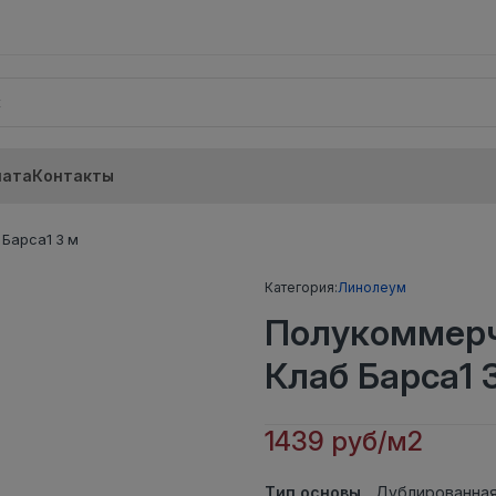
лата
Контакты
Барса1 3 м
Категория:
Линолеум
Полукоммерч
Клаб Барса1 
1439 руб/м2
Тип основы
Дублированная