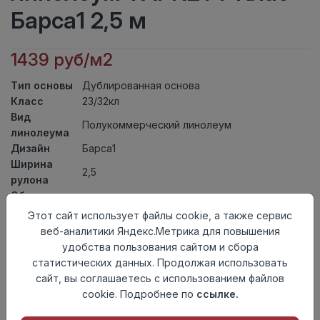
Барса1 2,5 м
1439 руб/м2
Тип основы
Дублированная основа
Класс
23/32кл
Вид
Полукоммерческий линолеум
линолеума
Дизайн
Барса1
Ширина
2,5
рулона
Общая
3,7мм
толщина
Этот сайт использует файлы cookie, а также сервис
Толщина
веб-аналитики Яндекс.Метрика для повышения
защитного
0,50мм
удобства пользования сайтом и сбора
слоя
статистических данных. Продолжая использовать
Актуальность
Актуален
сайт, вы соглашаетесь с использованием файлов
Страна
cookie. Подробнее по
ссылке.
Россия
происхождения