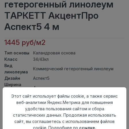
гетерогенный линолеум
ТАРКЕТТ АкцентПро
Аспект5 4 м
1445 руб/м2
Тип основы
Каландровая основа
Класс
34/43кл
Вид
Коммерческий гетерогенный линолеум
линолеума
Дизайн
Аспект5
Ширина
4
рулона
Этот сайт использует файлы cookie, а также сервис
Общая
2мм
веб-аналитики Яндекс.Метрика для повышения
толщина
удобства пользования сайтом и сбора
Толщина
статистических данных. Продолжая использовать
защитного
0,70мм
сайт, вы соглашаетесь с использованием файлов
слоя
cookie. Подробнее по
ссылке.
Актуальность
Актуален