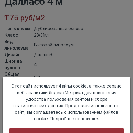
Даллас6 4 м
1175 руб/м2
Тип основы
Дублированная основа
Класс
23/31кл
Вид
Бытовой линолеум
линолеума
Дизайн
Даллас6
Ширина
4
рулона
Общая
3,3мм
толщина
Этот сайт использует файлы cookie, а также сервис
Толщина
веб-аналитики Яндекс.Метрика для повышения
защитного
0,30мм
удобства пользования сайтом и сбора
слоя
статистических данных. Продолжая использовать
Актуальность
Актуален
сайт, вы соглашаетесь с использованием файлов
Страна
Россия
cookie. Подробнее по
ссылке.
происхождения
Осталось
12.8 пог. м