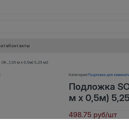
лата
Контакты
Ж._1,05 м х 0,5м) 5,25 м2
Категория:
Подложка для ламинат
Подложка SOL
м х 0,5м) 5,2
498.75 руб/шт