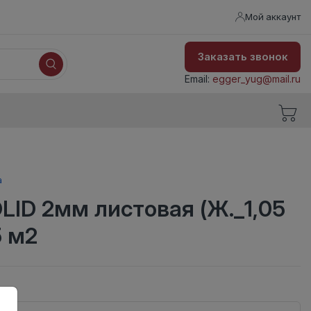
Мой аккаунт
Заказать звонок
Email:
egger_yug@mail.ru
а
ID 2мм листовая (Ж._1,05
5 м2