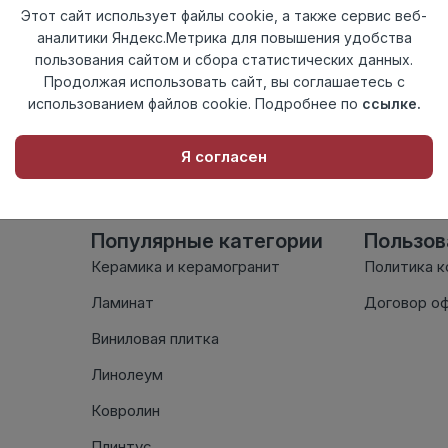
Этот сайт использует файлы cookie, а также сервис веб-
Осталось
1060 шт
аналитики Яндекс.Метрика для повышения удобства
пользования сайтом и сбора статистических данных.
Продолжая использовать сайт, вы соглашаетесь с
Внимание! Внешний вид т
использованием файлов cookie. Подробнее по
ссылке.
настоящем сайте. Провер
комплектации в момент п
Я согласен
Популярные категории
Пользо
Керамика и керамогранит
Политика 
Ламинат
Договор о
Виниловая плитка
Линолеум
Ковролин
Плинтус