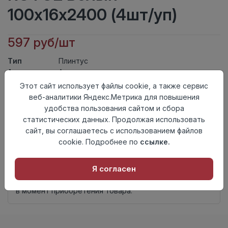
100x16x2400 (4шт/уп)
597 руб/шт
Тип
Плинтус
Актуальность
Актуален
Материал
МДФ
Этот сайт использует файлы cookie, а также сервис
Страна
веб-аналитики Яндекс.Метрика для повышения
Россия
происхождения
удобства пользования сайтом и сбора
статистических данных. Продолжая использовать
Осталось
32 шт
сайт, вы соглашаетесь с использованием файлов
cookie. Подробнее по
ссылке.
Добавить в корзину
Внимание! Внешний вид товара может отличаться от
Я согласен
представленного на настоящем сайте. Проверяйте
наличие необходимых характеристик и комплектации
в момент приобретения товара.