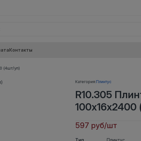
лата
Контакты
 (4шт/уп)
Категория:
Плинтус
R10.305 Пли
100x16x2400 
597 руб/шт
Тип
Плинтус