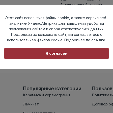
Актуальность
Актуален
Материал
МДФ
Страна
Этот сайт использует файлы cookie, а также сервис веб-
Россия
происхождения
аналитики Яндекс.Метрика для повышения удобства
пользования сайтом и сбора статистических данных.
Осталось
54 шт
Продолжая использовать сайт, вы соглашаетесь с
использованием файлов cookie. Подробнее по
ссылке.
Внимание! Внешний вид т
Я согласен
настоящем сайте. Провер
комплектации в момент п
Популярные категории
Пользо
Керамика и керамогранит
Политика 
Ламинат
Договор о