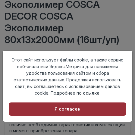
Экополимер COSCA
DECOR COSCA
Экополимер
80х13х2000мм (16шт/уп)
750 руб/шт
Этот сайт использует файлы cookie, а также сервис
веб-аналитики Яндекс.Метрика для повышения
Тип
Плинтус
удобства пользования сайтом и сбора
Актуальность
Актуален
статистических данных. Продолжая использовать
Материал
Экополимер
сайт, вы соглашаетесь с использованием файлов
Осталось
2 шт
cookie. Подробнее по
ссылке.
Добавить в корзину
Я согласен
Внимание! Внешний вид товара может отличаться от
представленного на настоящем сайте. Проверяйте
наличие необходимых характеристик и комплектации
в момент приобретения товара.