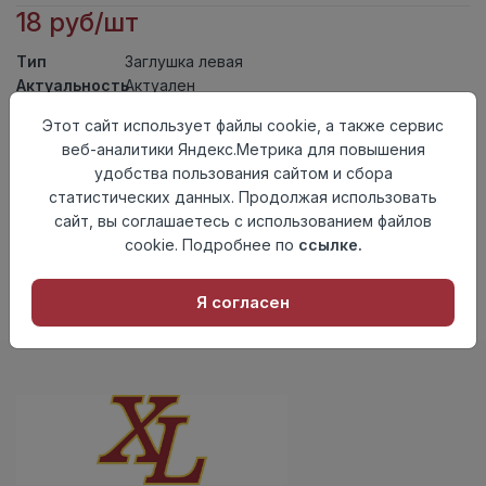
18 руб/шт
Тип
Заглушка левая
Актуальность
Актуален
Материал
ПВХ
Этот сайт использует файлы cookie, а также сервис
веб-аналитики Яндекс.Метрика для повышения
Осталось
32 шт
удобства пользования сайтом и сбора
Добавить в корзину
статистических данных. Продолжая использовать
сайт, вы соглашаетесь с использованием файлов
Внимание! Внешний вид товара может отличаться от
cookie. Подробнее по
ссылке.
представленного на настоящем сайте. Проверяйте
наличие необходимых характеристик и комплектации
в момент приобретения товара.
Я согласен