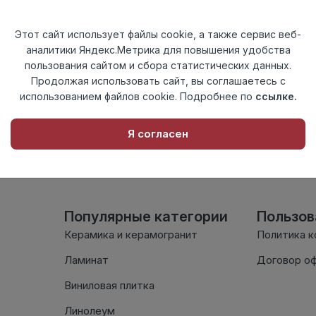
Актуальность
Актуален
Материал
ПВХ
Этот сайт использует файлы cookie, а также сервис веб-
аналитики Яндекс.Метрика для повышения удобства
Осталось
59 шт
пользования сайтом и сбора статистических данных.
Продолжая использовать сайт, вы соглашаетесь с
использованием файлов cookie. Подробнее по
ссылке.
Внимание! Внешний вид т
настоящем сайте. Провер
Я согласен
комплектации в момент п
Популярные категории
Пользо
Керамика и керамогранит
Политика 
Ламинат
Договор о
Виниловая плитка
Линолеум