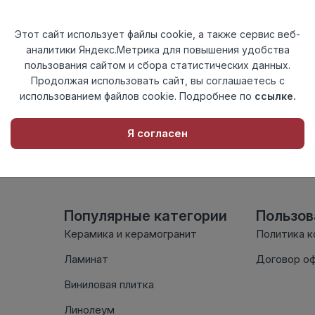
Актуальность
Актуален
Материал
ПВХ
Этот сайт использует файлы cookie, а также сервис веб-
аналитики Яндекс.Метрика для повышения удобства
Осталось
124 шт
пользования сайтом и сбора статистических данных.
Продолжая использовать сайт, вы соглашаетесь с
использованием файлов cookie. Подробнее по
ссылке.
Внимание! Внешний вид т
настоящем сайте. Провер
Я согласен
комплектации в момент п
Популярные категории
Пользо
Керамика и керамогранит
Политика 
Ламинат
Договор о
Виниловая плитка
Линолеум