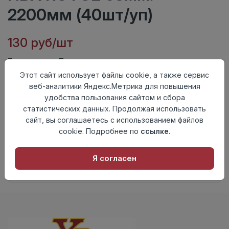
2200мм (40шт/уп)
130 руб/шт
Тип
Плинтус
Актуальность
Актуален
Этот сайт использует файлы cookie, а также сервис
Материал
ПВХ
веб-аналитики Яндекс.Метрика для повышения
удобства пользования сайтом и сбора
Осталось
48 шт
статистических данных. Продолжая использовать
сайт, вы соглашаетесь с использованием файлов
Добавить в корзину
cookie. Подробнее по
ссылке.
Внимание! Внешний вид товара может отличаться от
представленного на настоящем сайте. Проверяйте
Я согласен
наличие необходимых характеристик и комплектации
в момент приобретения товара.