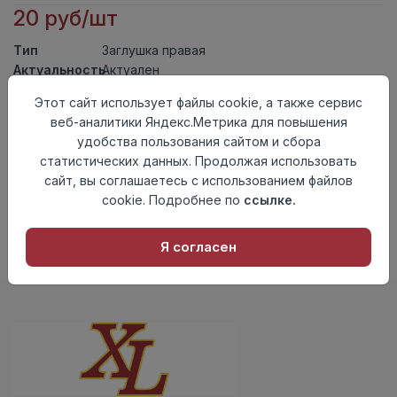
20 руб/шт
Тип
Заглушка правая
Актуальность
Актуален
Материал
ПВХ
Этот сайт использует файлы cookie, а также сервис
веб-аналитики Яндекс.Метрика для повышения
Осталось
9 шт
удобства пользования сайтом и сбора
Добавить в корзину
статистических данных. Продолжая использовать
сайт, вы соглашаетесь с использованием файлов
Внимание! Внешний вид товара может отличаться от
cookie. Подробнее по
ссылке.
представленного на настоящем сайте. Проверяйте
наличие необходимых характеристик и комплектации
в момент приобретения товара.
Я согласен