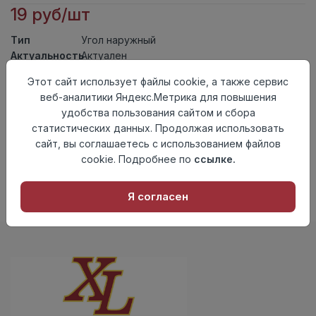
19 руб/шт
Тип
Угол наружный
Актуальность
Актуален
Материал
ПВХ
Этот сайт использует файлы cookie, а также сервис
веб-аналитики Яндекс.Метрика для повышения
Осталось
63 шт
удобства пользования сайтом и сбора
Добавить в корзину
статистических данных. Продолжая использовать
сайт, вы соглашаетесь с использованием файлов
Внимание! Внешний вид товара может отличаться от
cookie. Подробнее по
ссылке.
представленного на настоящем сайте. Проверяйте
наличие необходимых характеристик и комплектации
в момент приобретения товара.
Я согласен