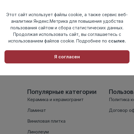
Актуальность
Актуален
Материал
ПВХ
Этот сайт использует файлы cookie, а также сервис веб-
аналитики Яндекс.Метрика для повышения удобства
Осталось
44 шт
пользования сайтом и сбора статистических данных.
Продолжая использовать сайт, вы соглашаетесь с
использованием файлов cookie. Подробнее по
ссылке.
Внимание! Внешний вид т
настоящем сайте. Провер
Я согласен
комплектации в момент п
Популярные категории
Пользо
Керамика и керамогранит
Политика 
Ламинат
Договор о
Виниловая плитка
Линолеум