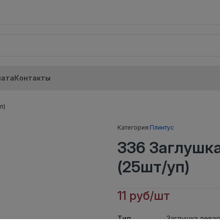
лата
Контакты
п)
Категория:
Плинтус
336 Заглушк
(25шт/уп)
11 руб/шт
Тип
Заглушка левая