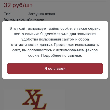
32 руб/шт
Тип
Заглушка левая
Актуальность
Актуален
Материал
ПВХ
Этот сайт использует файлы cookie, а также сервис
веб-аналитики Яндекс.Метрика для повышения
Осталось
50 шт
удобства пользования сайтом и сбора
Добавить в корзину
статистических данных. Продолжая использовать
сайт, вы соглашаетесь с использованием файлов
Внимание! Внешний вид товара может отличаться от
cookie. Подробнее по
ссылке.
представленного на настоящем сайте. Проверяйте
наличие необходимых характеристик и комплектации
в момент приобретения товара.
Я согласен