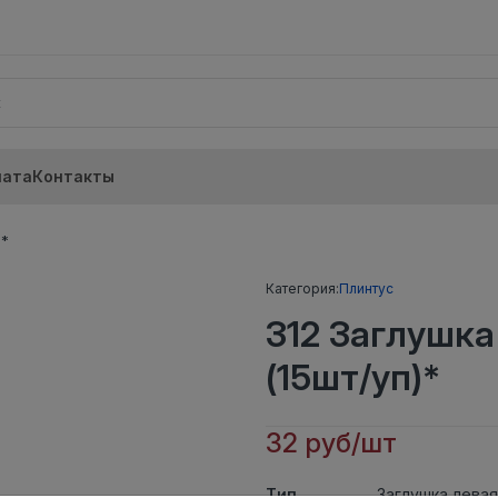
лата
Контакты
)*
Категория:
Плинтус
312 Заглушк
(15шт/уп)*
32 руб/шт
Тип
Заглушка левая