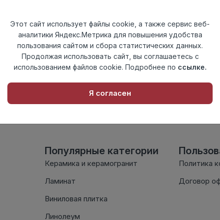
Актуальность
Снят с произв
Материал
ПВХ
Этот сайт использует файлы cookie, а также сервис веб-
аналитики Яндекс.Метрика для повышения удобства
Осталось
32 шт
пользования сайтом и сбора статистических данных.
Продолжая использовать сайт, вы соглашаетесь с
использованием файлов cookie. Подробнее по
ссылке.
Внимание! Внешний вид т
настоящем сайте. Провер
Я согласен
комплектации в момент п
Популярные категории
Пользо
Керамика и керамогранит
Политика 
Ламинат
Договор о
Виниловая плитка
Линолеум