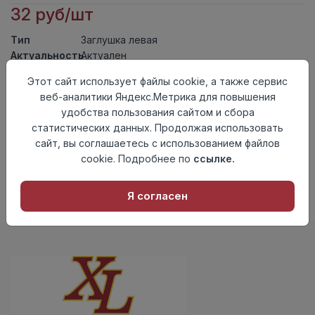
32 руб/шт
Тип
Заглушка левая
Актуальность
Актуален
Материал
ПВХ
Этот сайт использует файлы cookie, а также сервис
веб-аналитики Яндекс.Метрика для повышения
Осталось
191 шт
удобства пользования сайтом и сбора
Добавить в корзину
статистических данных. Продолжая использовать
сайт, вы соглашаетесь с использованием файлов
Внимание! Внешний вид товара может отличаться от
cookie. Подробнее по
ссылке.
представленного на настоящем сайте. Проверяйте
наличие необходимых характеристик и комплектации
в момент приобретения товара.
Я согласен