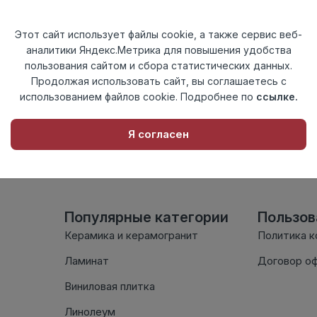
Актуальность
Актуален
Материал
ПВХ
Этот сайт использует файлы cookie, а также сервис веб-
аналитики Яндекс.Метрика для повышения удобства
Осталось
28 шт
пользования сайтом и сбора статистических данных.
Продолжая использовать сайт, вы соглашаетесь с
использованием файлов cookie. Подробнее по
ссылке.
Внимание! Внешний вид т
настоящем сайте. Провер
Я согласен
комплектации в момент п
Популярные категории
Пользо
Керамика и керамогранит
Политика 
Ламинат
Договор о
Виниловая плитка
Линолеум