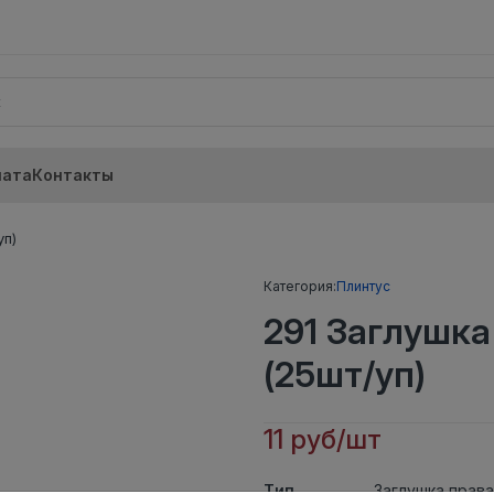
лата
Контакты
уп)
Категория:
Плинтус
291 Заглушка
(25шт/уп)
11 руб/шт
Тип
Заглушка прав