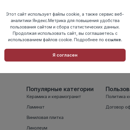
Актуальность
Актуален
Материал
ПВХ
Этот сайт использует файлы cookie, а также сервис веб-
аналитики Яндекс.Метрика для повышения удобства
Осталось
50 шт
пользования сайтом и сбора статистических данных.
Продолжая использовать сайт, вы соглашаетесь с
использованием файлов cookie. Подробнее по
ссылке.
Внимание! Внешний вид т
настоящем сайте. Провер
Я согласен
комплектации в момент п
Популярные категории
Пользо
Керамика и керамогранит
Политика 
Ламинат
Договор о
Виниловая плитка
Линолеум