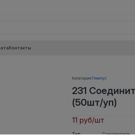
лата
Контакты
Категория:
Плинтус
231 Соедини
(50шт/уп)
11 руб/шт
Тип
Соединитель