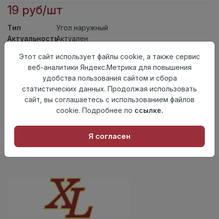
19 руб/шт
Тип
Угол наружный
Актуальность
Актуален
Материал
ПВХ
Этот сайт использует файлы cookie, а также сервис
веб-аналитики Яндекс.Метрика для повышения
Осталось
51 шт
удобства пользования сайтом и сбора
Добавить в корзину
статистических данных. Продолжая использовать
сайт, вы соглашаетесь с использованием файлов
Внимание! Внешний вид товара может отличаться от
cookie. Подробнее по
ссылке.
представленного на настоящем сайте. Проверяйте
наличие необходимых характеристик и комплектации
в момент приобретения товара.
Я согласен