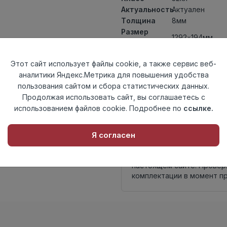
Актуальность
Актуален
Толщина
8мм
Размер
1292×194мм
доски
Теплый пол
до +27 градус
Этот сайт использует файлы cookie, а также сервис веб-
Фаска
4V
аналитики Яндекс.Метрика для повышения удобства
Замок
TС-Lock
пользования сайтом и сбора статистических данных.
Страна
Россия
Продолжая использовать сайт, вы соглашаетесь с
происхождения
использованием файлов cookie. Подробнее по
ссылке.
Осталось
6 упак
Я согласен
Внимание! Внешний вид т
настоящем сайте. Провер
комплектации в момент п