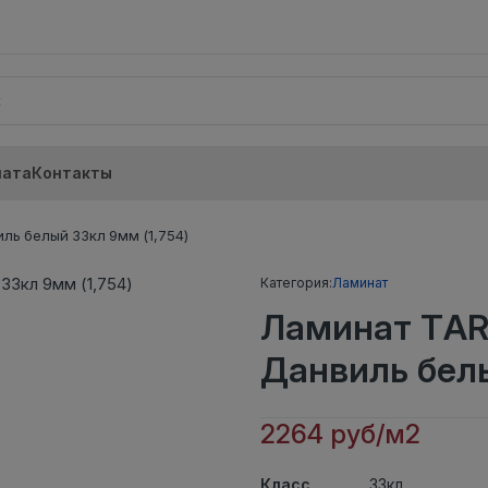
лата
Контакты
ь белый 33кл 9мм (1,754)
Категория:
Ламинат
Ламинат TAR
Данвиль белы
2264 руб/м2
Класс
33кл