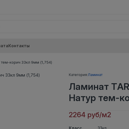
лата
Контакты
тем-корич 33кл 9мм (1,754)
Категория:
Ламинат
Ламинат TAR
Натур тем-ко
2264 руб/м2
Класс
33кл