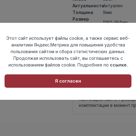
Актуальность
Актуален
Толщина
9мм
Размер
1292×194мм
доски
Теплый пол
до +27 градус
Этот сайт использует файлы cookie, а также сервис веб-
Фаска
4V
аналитики Яндекс.Метрика для повышения удобства
Замок
TС-Lock
пользования сайтом и сбора статистических данных.
Страна
Россия
Продолжая использовать сайт, вы соглашаетесь с
происхождения
использованием файлов cookie. Подробнее по
ссылке.
Осталось
53 упак
Я согласен
Внимание! Внешний вид т
настоящем сайте. Провер
комплектации в момент п