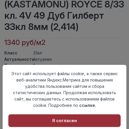
(KASTAMONU) ROYCE 8/33
кл. 4V 49 Дуб Гилберт
33кл 8мм (2,414)
1340 руб/м2
Класс
33кл
Актуальность
Актуален
Толщина
8мм
Размер
Этот сайт использует файлы cookie, а также сервис
1380×159мм
доски
веб-аналитики Яндекс.Метрика для повышения
Теплый пол
до +27 градусов
удобства пользования сайтом и сбора
Фаска
4V
статистических данных. Продолжая использовать
Замок
UNICLIC
сайт, вы соглашаетесь с использованием файлов
Страна
cookie. Подробнее по
ссылке.
Россия
происхождения
Я согласен
Осталось
154 упак