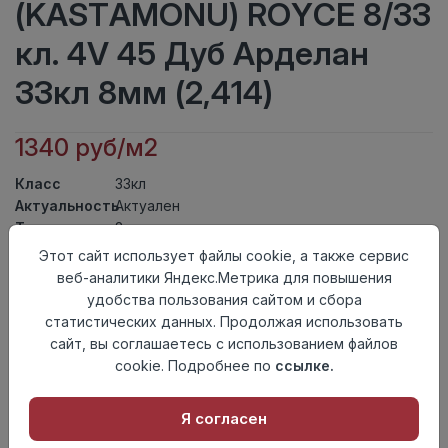
(KASTAMONU) ROYCE 8/33
кл. 4V 45 Дуб Арделан
33кл 8мм (2,414)
1340 руб/м2
Класс
33кл
Актуальность
Актуален
Толщина
8мм
Размер
Этот сайт использует файлы cookie, а также сервис
1380×159мм
доски
веб-аналитики Яндекс.Метрика для повышения
Теплый пол
до +27 градусов
удобства пользования сайтом и сбора
Фаска
4V
статистических данных. Продолжая использовать
Замок
UNICLIC
сайт, вы соглашаетесь с использованием файлов
Страна
cookie. Подробнее по
ссылке.
Россия
происхождения
Я согласен
Осталось
109 упак