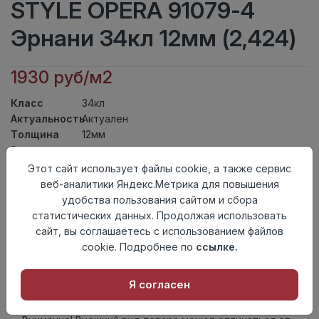
STYLE OPERA 91079-4
Эрнани 34кл 12мм (2,424)
1930 руб/м2
Класс
34кл
Актуальность
Актуален
Толщина
12мм
Размер
1206×402мм
доски
Этот сайт использует файлы cookie, а также сервис
Теплый пол
до +27 градусов
веб-аналитики Яндекс.Метрика для повышения
Фаска
Без фаски
удобства пользования сайтом и сбора
Замок
Click
статистических данных. Продолжая использовать
Страна
сайт, вы соглашаетесь с использованием файлов
Китай
происхождения
cookie. Подробнее по
ссылке.
Осталось
55 упак
Я согласен
Добавить в корзину