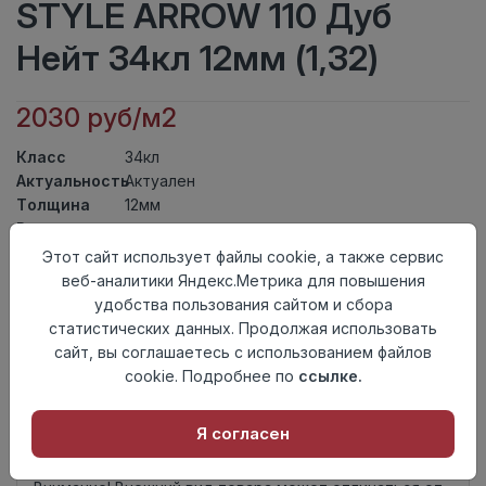
STYLE ARROW 110 Дуб
Нейт 34кл 12мм (1,32)
2030 руб/м2
Класс
34кл
Актуальность
Актуален
Толщина
12мм
Размер
600×100мм
доски
Этот сайт использует файлы cookie, а также сервис
Теплый пол
до +27 градусов
веб-аналитики Яндекс.Метрика для повышения
Фаска
4V
удобства пользования сайтом и сбора
Замок
UniClick
статистических данных. Продолжая использовать
Страна
сайт, вы соглашаетесь с использованием файлов
Китай
происхождения
cookie. Подробнее по
ссылке.
Осталось
292 упак
Я согласен
Добавить в корзину