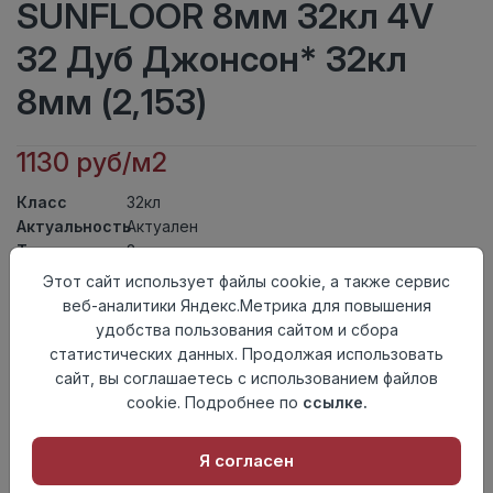
SUNFLOOR 8мм 32кл 4V
32 Дуб Джонсон* 32кл
8мм (2,153)
1130 руб/м2
Класс
32кл
Актуальность
Актуален
Толщина
8мм
Размер
Этот сайт использует файлы cookie, а также сервис
1380×195мм
доски
веб-аналитики Яндекс.Метрика для повышения
Теплый пол
до +27 градусов
удобства пользования сайтом и сбора
Фаска
4V
статистических данных. Продолжая использовать
Замок
UniClick
сайт, вы соглашаетесь с использованием файлов
Страна
cookie. Подробнее по
ссылке.
Россия
происхождения
Я согласен
Осталось
60 упак