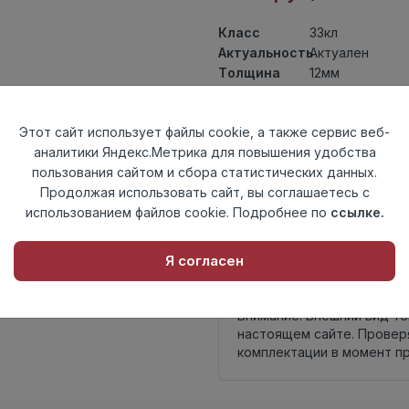
Класс
33кл
Актуальность
Актуален
Толщина
12мм
Размер
1380×159мм
доски
Этот сайт использует файлы cookie, а также сервис веб-
Теплый пол
до +27 градус
аналитики Яндекс.Метрика для повышения удобства
Фаска
4V
пользования сайтом и сбора статистических данных.
Замок
Twin Click
Продолжая использовать сайт, вы соглашаетесь с
Страна
Россия
использованием файлов cookie. Подробнее по
ссылке.
происхождения
Осталось
412 упак
Я согласен
Внимание! Внешний вид т
настоящем сайте. Провер
комплектации в момент п