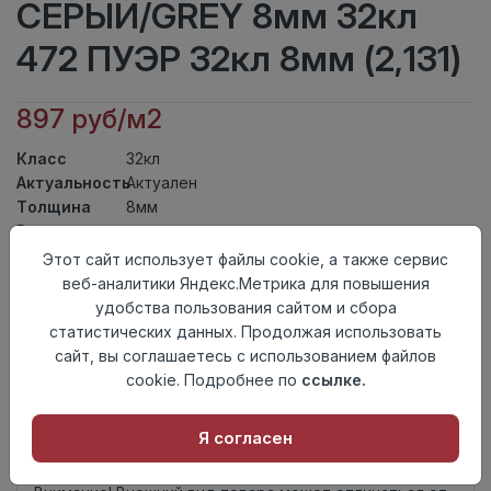
СЕРЫЙ/GREY 8мм 32кл
472 ПУЭР 32кл 8мм (2,131)
897 руб/м2
Класс
32кл
Актуальность
Актуален
Толщина
8мм
Размер
1380×193мм
доски
Этот сайт использует файлы cookie, а также сервис
Теплый пол
до +27 градусов
веб-аналитики Яндекс.Метрика для повышения
Фаска
Без фаски
удобства пользования сайтом и сбора
Замок
UniClick
статистических данных. Продолжая использовать
Страна
сайт, вы соглашаетесь с использованием файлов
Россия
происхождения
cookie. Подробнее по
ссылке.
Осталось
34 упак
Я согласен
Добавить в корзину