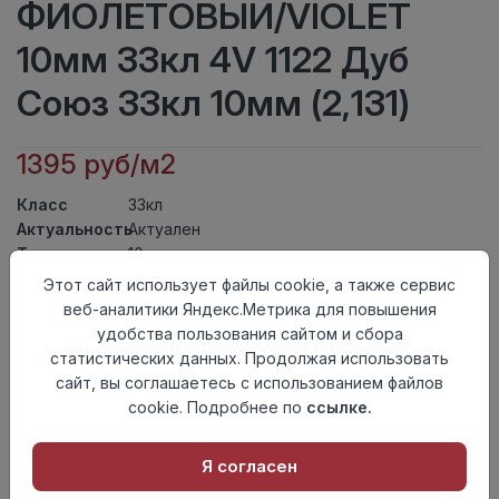
ФИОЛЕТОВЫЙ/VIOLET
10мм 33кл 4V 1122 Дуб
Союз 33кл 10мм (2,131)
1395 руб/м2
Класс
33кл
Актуальность
Актуален
Толщина
10мм
Размер
Этот сайт использует файлы cookie, а также сервис
1380×193мм
доски
веб-аналитики Яндекс.Метрика для повышения
Теплый пол
до +27 градусов
удобства пользования сайтом и сбора
Фаска
4V
статистических данных. Продолжая использовать
Замок
UniClick
сайт, вы соглашаетесь с использованием файлов
Страна
cookie. Подробнее по
ссылке.
Россия
происхождения
Я согласен
Осталось
878 упак