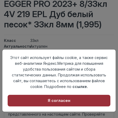
EGGER PRO 2023+ 8/33кл
4V 219 EPL Дуб белый
песок* 33кл 8мм (1,995)
Класс
33кл
Актуальность
Актуален
Толщина
8мм
Этот сайт использует файлы cookie, а также сервис
Размер
1292×193мм
веб-аналитики Яндекс.Метрика для повышения
доски
удобства пользования сайтом и сбора
Теплый пол
до +27 градусов
статистических данных. Продолжая использовать
Фаска
4V
сайт, вы соглашаетесь с использованием файлов
Замок
Clic It
cookie. Подробнее по
ссылке.
Страна
Россия
происхождения
Я согласен
Нет в наличии
Внимание! Внешний вид товара может отличаться от
представленного на настоящем сайте. Проверяйте