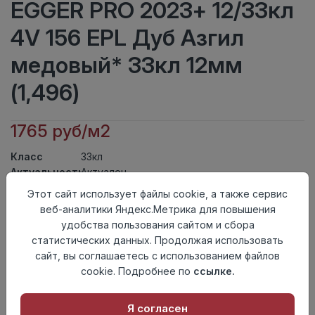
EGGER PRO 2023+ 12/33кл
4V 156 EPL Дуб Азгил
медовый* 33кл 12мм
(1,496)
1765 руб/м2
Класс
33кл
Актуальность
Актуален
Толщина
12мм
Этот сайт использует файлы cookie, а также сервис
Размер
веб-аналитики Яндекс.Метрика для повышения
1292×193мм
доски
удобства пользования сайтом и сбора
Теплый пол
до +27 градусов
статистических данных. Продолжая использовать
Фаска
4V
сайт, вы соглашаетесь с использованием файлов
Замок
Clic It
cookie. Подробнее по
ссылке.
Страна
Россия
происхождения
Я согласен