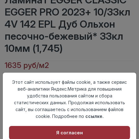
EGGER PRO 2023+ 10/33кл
4V 142 EPL Дуб Ольхон
песочно-бежевый* 33кл
10мм (1,745)
1635 руб/м2
Класс
33кл
Этот сайт использует файлы cookie, а также сервис
Актуальность
Актуален
веб-аналитики Яндекс.Метрика для повышения
Толщина
10мм
удобства пользования сайтом и сбора
Размер
1292×193мм
статистических данных. Продолжая использовать
доски
сайт, вы соглашаетесь с использованием файлов
Теплый пол
до +27 градусов
cookie. Подробнее по
ссылке.
Фаска
4V
Замок
Clic It
Страна
Я согласен
Россия
происхождения